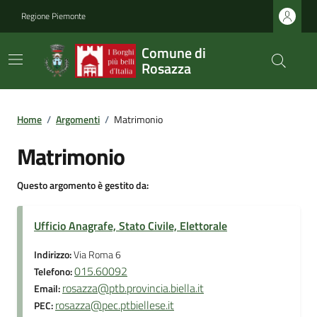
Regione Piemonte
Comune di
Rosazza
Home
/
Argomenti
/
Matrimonio
Matrimonio
Questo argomento è gestito da:
Ufficio Anagrafe, Stato Civile, Elettorale
Indirizzo:
Via Roma 6
015.60092
Telefono:
rosazza@ptb.provincia.biella.it
Email:
rosazza@pec.ptbiellese.it
PEC: