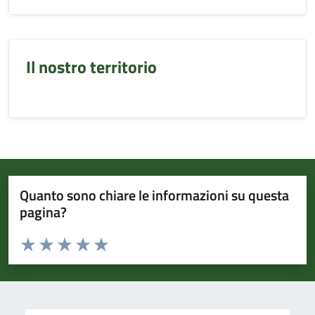
Il nostro territorio
Quanto sono chiare le informazioni su questa
pagina?
Valuta da 1 a 5 stelle la pagina
Valuta 1 stelle su 5
Valuta 2 stelle su 5
Valuta 3 stelle su 5
Valuta 4 stelle su 5
Valuta 5 stelle su 5