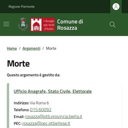
Regione Piemonte
Comune di
Rosazza
Home
/
Argomenti
/
Morte
Morte
Questo argomento è gestito da:
Ufficio Anagrafe, Stato Civile, Elettorale
Indirizzo:
Via Roma 6
015.60092
Telefono:
rosazza@ptb.provincia.biella.it
Email:
rosazza@pec.ptbiellese.it
PEC: