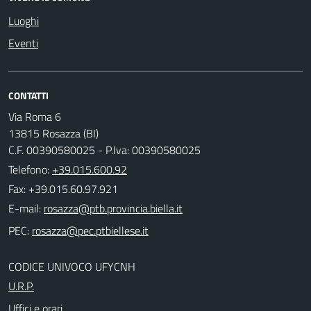
Luoghi
Eventi
CONTATTI
Via Roma 6
13815 Rosazza (BI)
C.F. 00390580025 - P.Iva: 00390580025
Telefono:
+39.015.600.92
Fax: +39.015.60.97.921
E-mail:
PEC:
CODICE UNIVOCO UFYCNH
U.R.P.
Uffici e orari