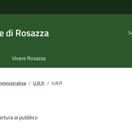
 di Rosazza
Se
Vivere Rosazza
ministrative
/
U.R.P.
/
U.R.P.
ertura al pubblico