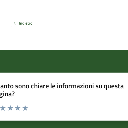
Indietro
anto sono chiare le informazioni su questa
gina?
a da 1 a 5 stelle la pagina
ta 1 stelle su 5
Valuta 2 stelle su 5
Valuta 3 stelle su 5
Valuta 4 stelle su 5
Valuta 5 stelle su 5