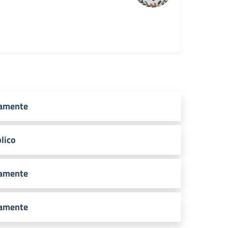
camente
lico
camente
camente