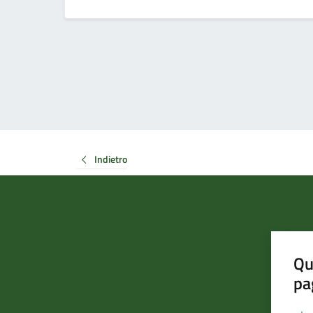
Indietro
Qu
pa
Valut