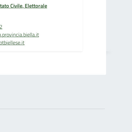
tato Civile, Elettorale
2
rovincia.biella.it
biellese.it