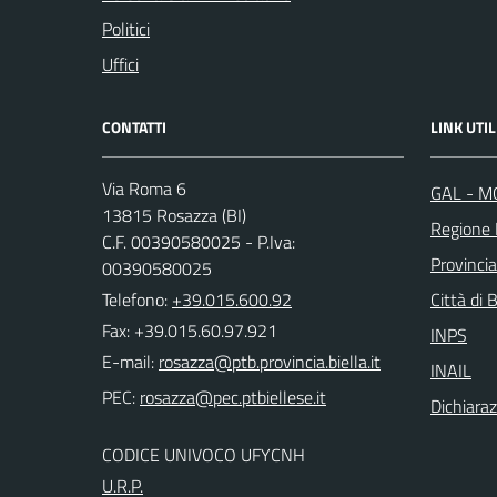
Politici
Uffici
CONTATTI
LINK UTIL
Via Roma 6
GAL - M
13815 Rosazza (BI)
Regione
C.F. 00390580025 - P.Iva:
Provincia
00390580025
Telefono:
+39.015.600.92
Città di B
Fax: +39.015.60.97.921
INPS
E-mail:
INAIL
PEC:
Dichiaraz
CODICE UNIVOCO UFYCNH
U.R.P.