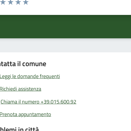
ta 1 stelle su 5
Valuta 2 stelle su 5
Valuta 3 stelle su 5
Valuta 4 stelle su 5
Valuta 5 stelle su 5
tatta il comune
Leggi le domande frequenti
Richiedi assistenza
Chiama il numero +39.015.600.92
Prenota appuntamento
blemi in città